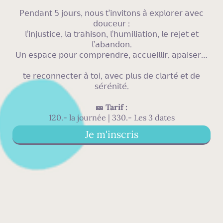
𝖯𝖾𝗇𝖽𝖺𝗇𝗍 𝟧 𝗃𝗈𝗎𝗋𝗌, 𝗇𝗈𝗎𝗌 𝗍’𝗂𝗇𝗏𝗂𝗍𝗈𝗇𝗌 𝖺̀ 𝖾𝗑𝗉𝗅𝗈𝗋𝖾𝗋 𝖺𝗏𝖾𝖼
𝖽𝗈𝗎𝖼𝖾𝗎𝗋 :
𝗅’𝗂𝗇𝗃𝗎𝗌𝗍𝗂𝖼𝖾, 𝗅𝖺 𝗍𝗋𝖺𝗁𝗂𝗌𝗈𝗇, 𝗅’𝗁𝗎𝗆𝗂𝗅𝗂𝖺𝗍𝗂𝗈𝗇, 𝗅𝖾 𝗋𝖾𝗃𝖾𝗍 𝖾𝗍
𝗅’𝖺𝖻𝖺𝗇𝖽𝗈𝗇.
𝖴𝗇 𝖾𝗌𝗉𝖺𝖼𝖾 𝗉𝗈𝗎𝗋 𝖼𝗈𝗆𝗉𝗋𝖾𝗇𝖽𝗋𝖾, 𝖺𝖼𝖼𝗎𝖾𝗂𝗅𝗅𝗂𝗋, 𝖺𝗉𝖺𝗂𝗌𝖾𝗋…
𝗍𝖾 𝗋𝖾𝖼𝗈𝗇𝗇𝖾𝖼𝗍𝖾𝗋 𝖺̀ 𝗍𝗈𝗂, 𝖺𝗏𝖾𝖼 𝗉𝗅𝗎𝗌 𝖽𝖾 𝖼𝗅𝖺𝗋𝗍𝖾́ 𝖾𝗍 𝖽𝖾
𝗌𝖾́𝗋𝖾́𝗇𝗂𝗍𝖾́.
🎫 Tarif :
120.- la journée | 330.- Les 3 dates
Je m'inscris