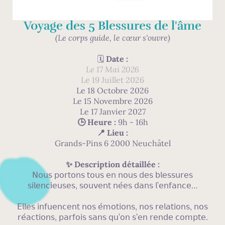
Voyage des 5 Blessures de l'âme
(Le corps guide, le cœur s'ouvre)
🗓
Date :
Le 17 Mai 2026
Le 19 Juillet 2026
Le 18 Octobre 2026
Le 15 Novembre 2026
Le 17 Janvier 2027
🕒 Heure :
9h - 16h
📍 Lieu :
Grands-Pins 6 2000 Neuchâtel
✨ Description détaillée :
𝖭𝗈𝗎𝗌 𝗉𝗈𝗋𝗍𝗈𝗇𝗌 𝗍𝗈𝗎𝗌 𝖾𝗇 𝗇𝗈𝗎𝗌 𝖽𝖾𝗌 𝖻𝗅𝖾𝗌𝗌𝗎𝗋𝖾𝗌
𝗌𝗂𝗅𝖾𝗇𝖼𝗂𝖾𝗎𝗌𝖾𝗌, 𝗌𝗈𝗎𝗏𝖾𝗇𝗍 𝗇𝖾́𝖾𝗌 𝖽𝖺𝗇𝗌 𝗅’𝖾𝗇𝖿𝖺𝗇𝖼𝖾…
𝖤𝗅𝗅𝖾𝗌 𝗂𝗇𝖿𝗎𝖾𝗇𝖼𝖾𝗇𝗍 𝗇𝗈𝗌 𝖾́𝗆𝗈𝗍𝗂𝗈𝗇𝗌, 𝗇𝗈𝗌 𝗋𝖾𝗅𝖺𝗍𝗂𝗈𝗇𝗌, 𝗇𝗈𝗌
𝗋𝖾́𝖺𝖼𝗍𝗂𝗈𝗇𝗌, 𝗉𝖺𝗋𝖿𝗈𝗂𝗌 𝗌𝖺𝗇𝗌 𝗊𝗎’𝗈𝗇 𝗌’𝖾𝗇 𝗋𝖾𝗇𝖽𝖾 𝖼𝗈𝗆𝗉𝗍𝖾.